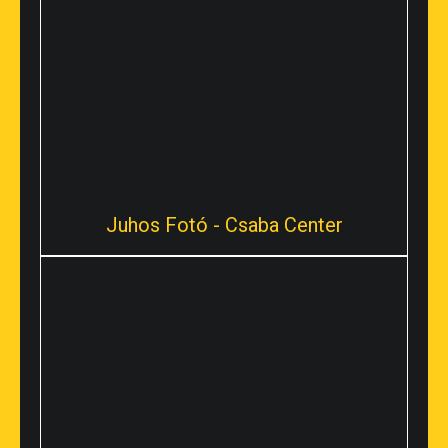
Juhos Fotó - Csaba Center
Csaba Center
Békéscsaba, Andrássy u. 37-43.
Tel: +36/30 742-3396; +36 66/750-050