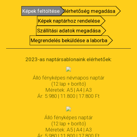
Képek feltöltése
Elérhetőség megadása
Képek naptárhoz rendelése
Szállítási adatok megadása
Megrendelés beküldése a laborba
2023-as naptársablonaink elérhetőek:
Álló fényképes névnapos naptár
(12 lap + borító)
Méretek: A5 | A4 | A3
Ár: 5.980 | 11.800 | 17.800 Ft
Álló fényképes naptár
(12 lap + borító)
Méretek: A5 | A4 | A3
Ár: 5.980 | 11.800 | 17.800 Ft