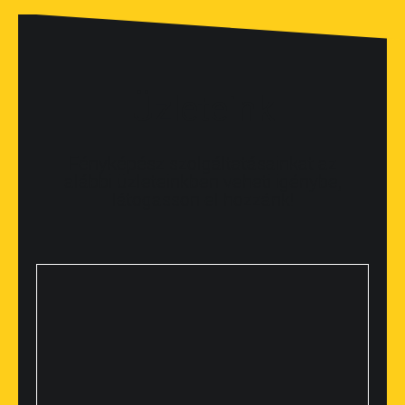
Üzleteink
Fényképész szolgáltatásainkat az
alábbi üzleteinkben veheti igénybe,
látogasson el hozzánk!