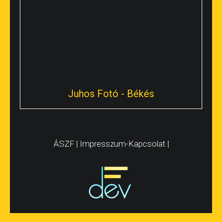
Hétfőtől - péntekig:
09:00 - 19:00
Szombat:
09:00 - 17:00
Vasárnap:
zárva
Juhos Fotó - Békés
ÁSZF
|
Impresszum-Kapcsolat
|
Békés
Békés, Kossuth u. 1
Tel: +66/413-107
Hétfőtől - péntekig: