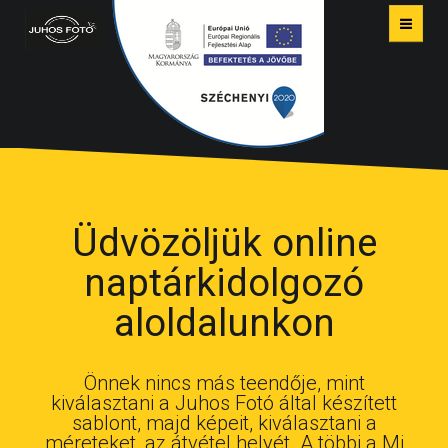
Online képkidolgozás
Juhos Fotó | Békés -
Üdvözöljük online
Békéscsaba
naptárkidolgozó
aloldalunkon
Önnek nincs más teendője, mint
kiválasztani a Juhos Fotó által készített
sablont, majd képeit, kiválasztani a
méreteket, az átvétel helyét. A többi a Mi