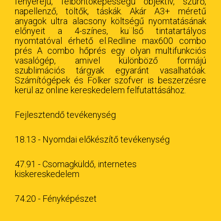
fényerejű, felbontóképességű objektív, szűrő,
napellenző, töltők, táskák. Akár A3+ méretű
anyagok ultra alacsony költségű nyomtatásának
előnyeit a 4-színes, ku¨lső tintatartályos
nyomtatóval érhető el.Redline max600 combo
prés A combo hőprés egy olyan multifunkciós
vasalógép, amivel különböző formájú
szublimációs tárgyak egyaránt vasalhatóak.
Számítógépek és Fölker szofver is beszerzésre
kerül az online kereskedelem felfutattásához.
Fejlesztendő tevékenység
18.13 - Nyomdai előkészítő tevékenység
47.91 - Csomagküldő, internetes
kiskereskedelem
74.20 - Fényképészet