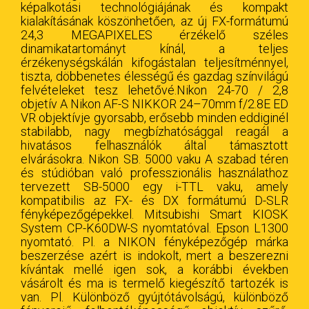
képalkotási technológiájának és kompakt
kialakításának köszönhetően, az új FX-formátumú
24,3 MEGAPIXELES érzékelő széles
dinamikatartományt kínál, a teljes
érzékenységskálán kifogástalan teljesítménnyel,
tiszta, döbbenetes élességű és gazdag színvilágú
felvételeket tesz lehetővé.Nikon 24-70 / 2,8
objetív A Nikon AF-S NIKKOR 24–70mm f/2.8E ED
VR objektívje gyorsabb, erősebb minden eddiginél
stabilabb, nagy megbízhatósággal reagál a
hivatásos felhasználók által támasztott
elvárásokra. Nikon SB. 5000 vaku A szabad téren
és stúdióban való professzionális használathoz
tervezett SB-5000 egy i-TTL vaku, amely
kompatibilis az FX- és DX formátumú D-SLR
fényképezőgépekkel. Mitsubishi Smart KIOSK
System CP-K60DW-S nyomtatóval. Epson L1300
nyomtató. Pl. a NIKON fényképezőgép márka
beszerzése azért is indokolt, mert a beszerezni
kívántak mellé igen sok, a korábbi években
vásárolt és ma is termelő kiegészítő tartozék is
van. Pl. Különböző gyújtótávolságú, különböző