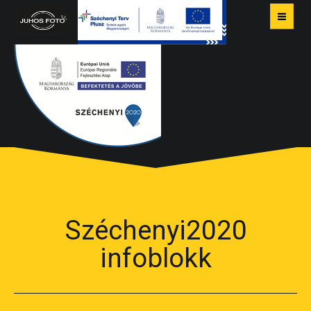
VISSZATÉRÉSHEZ KATTINTSON IDE!
ON-LINE KÉPRENDELÉS
Széchenyi2020
infoblokk