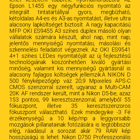
Epson L1455 egy négyfunkciós nyomtató az
integrált tintatartállyal gyors, megbízható,
kétoldalas A4-es és A3-as nyomtatást, illetve ultra
alacsony lapköltséget biztosít. A nagy kapacitású
MFP OKI ES9455 A3 színes duplex másoló olyan
vállalatok számára készült, ahol nap, mint nap,
jelentős mennyiségű nyomtatási, másolási és
szkennelési feladatot végeznek. Az OKI ES9541
4+1 színes LEDes nyomtatóját az új fejlesztésű
technológiának köszönhetően kiváló gyártási
minőség, valamint kis mennyiségű gyártásnál is
alacsony fajlagos költségek jellemzik.A NIKON D
500 fényképezőgép váz 20,9 Mpixeles APS-C
CMOS szenzorral szerelt, ugyanaz a Multi-CAM
20K AF rendszer került, mint a Nikon D5-be, azaz
153 pontos, 99 keresztszenzorral, amelyből 55
fókuszpont, illetve 35 keresztszenzoros
fókuszpont választható. Ezek mindegyike -3 Fé
érzékenységű. a 10 kép/mp a leggyorsabb
mozgások pillanatainak fotózására is legtöbbször
elég, ráadásul a sorozat akár 79 RAW kép
hosszúságú is lehet. Nikon D750 Professzionális