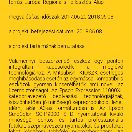
forrás: Európai Regionális Fejlesztési Alap
megvalósítási időszak: 2017.06.20-2018.06.08
a projekt befejezési dátuma : 2018.06.08.
a projekt tartalmának bemutatása:
Valamennyi beszerzendő eszköz egy ponton
integráltan kapcsolódik a meglévő
technológiához. A Mitsubishi KIOSZK esetleges
meghibásodása esetén az egymással kompatibilis
eszközök gyorsan kicserélhetők, ami növeli az
üzembiztonságot. Az Epson Expression 11000XL
kategóriavezető beolvasási technológiájának,
köszönhetően jó minőségű képreprodukciót lehet
elérni, akár A3-as formátumban is. Az Epson
SureColor SC-P9000 STD nyomtatóval kiváló
minőségű, pontos és tartós professzionális
fotókat, szépművészeti nyomatokat és proofokat
lehet készíteni többféle nyomathordozóra. Az